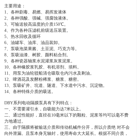
主要用途：
1、各种剧毒、易燃、易挥发液体
2、各种强酸、强碱、强腐蚀液体。
3、可输送较高温度的介质150℃。
4、作为各种压滤机前级送压装置。
5、热水回收及循环
6、油罐车、油库、油品装卸。
7、泵吸泡菜果酱、土豆泥、巧克力等。
8、泵吸油漆、树胶、颜料粘合剂。
9、各种瓷器轴浆水泥灌浆灰浆泥浆。
10、各种橡胶浆乳胶、有机溶剂、填料。
11、用泵为油轮驳船清仓吸取仓内污水及剩油。
12、啤酒花及发酵粉稀浆、糖浆、糖密。
13、泵吸矿井、坑道、隧道、下水道中污水、沉淀物。
14、各种特殊介质的吸送。
DBY系列电动隔膜泵具有下列特点：
一、不需要灌引水，自吸能力达7米以上。
二、通过性能好，直径在10毫米以下的颗粒、泥浆等均可以毫不费
力地通过。
三、由于隔膜将被输送介质和传动机械件分开，所以介质绝 对不会
向外泄漏。且泵本身无轴封，使用寿命大大延长。根据不同介质，