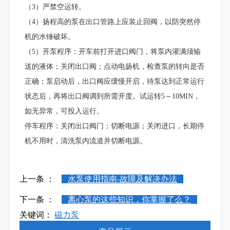
（3）严禁空运转。
（4）扬程高的泵在出口管路上应装止回阀，以防突然停
机的水锤破坏。
（5）开泵程序：开车前打开进口阀门，将泵内灌满须输
送的液体；关闭出口阀；点动电扬机，检查泵的转向是否
正确；泵启动后，出口阀应缓慢开启，待泵达到正常运行
状态后，再将出口阀调到所需开度。试运转5～10MIN，
如无异常，可投入运行。
停车程序：关闭出口阀门；切断电源；关闭进口，长期停
机不用时，清洗泵内流道并切断电源。
上一条 ：
水泵使用指南-故障及解决办法
下一条 ：
离心泵的这些知识，你掌握了么？
关键词：
磁力泵