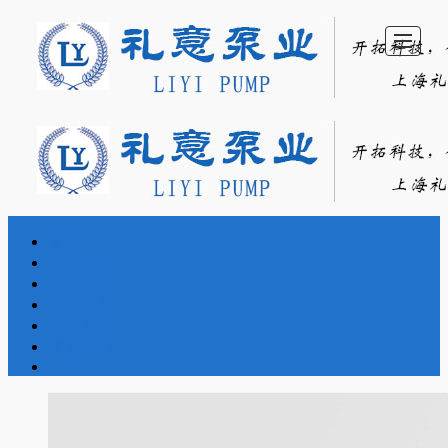
首页
首
公
产
新
留
联
LBS
公司介绍
产品展示
页
司
品
闻
言
系
新闻动态
留言反馈
联系我们
介
展
动
反
我
LBS
绍
示
态
馈
们